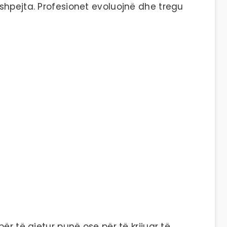
shpejta. Profesionet evoluojnë dhe tregu
ër të gjetur punë ose për të krijuar të