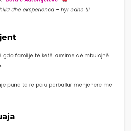
illa dhe eksperienca – hyr edhe ti!
jent
 çdo familje të ketë kursime që mbulojnë
e
.
 një punë të re pa u përballur menjëherë me
uaja