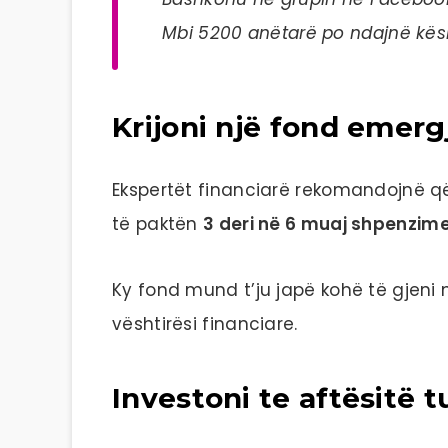
Mbi 5200 anëtarë po ndajnë kësh
Krijoni një fond emerg
Ekspertët financiarë rekomandojnë që
të paktën
3 deri në 6 muaj shpenzim
Ky fond mund t’ju japë kohë të gjeni
vështirësi financiare.
Investoni te aftësitë t