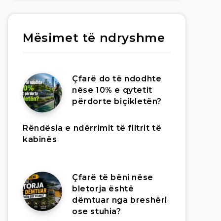
Mësimet të ndryshme
Çfarë do të ndodhte
nëse 10% e qytetit
përdorte biçikletën?
Rëndësia e ndërrimit të filtrit të
kabinës
Çfarë të bëni nëse
bletorja është
dëmtuar nga breshëri
ose stuhia?