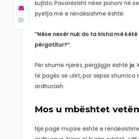
kujtdo. Pavarësisht nëse punoni në sekt
pyetja më e rëndësishme është:
“Nëse nesër nuk do ta kisha më këtë p
përgatitur?”
Për shumë njerëz, përgjigjja është
jo
.
të pagës së ulët, por sepse shumica
ardhurash.
Mos u mbështet vetëm
Një pagë mujore është e rëndësishme, 