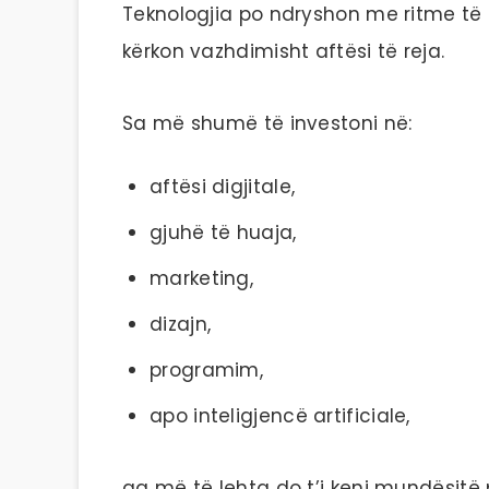
Teknologjia po ndryshon me ritme të 
kërkon vazhdimisht aftësi të reja.
Sa më shumë të investoni në:
aftësi digjitale,
gjuhë të huaja,
marketing,
dizajn,
programim,
apo inteligjencë artificiale,
aq më të lehta do t’i keni mundësitë p