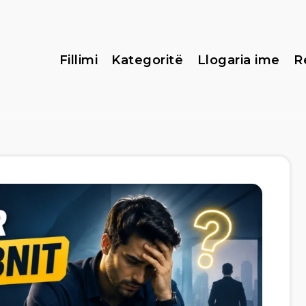
Fillimi
Kategoritë
Llogaria ime
R