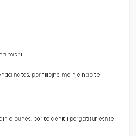
hdimisht.
nda natës, por fillojnë me një hap të
n e punës, por të qenit i përgatitur është