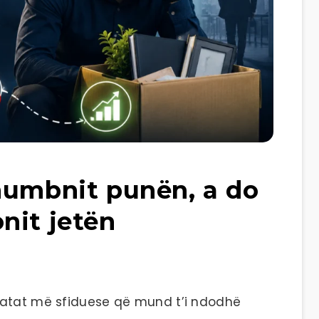
humbnit punën, a do
nit jetën
uatat më sfiduese që mund t’i ndodhë