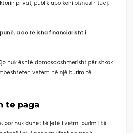
orin privat, publik apo keni biznesin tuaj,
unë, a do të isha financiarisht i
 Kjo nuk është domosdoshmërisht për shkak
 mbështeten vetëm në një burim të
 te paga
por nuk duhet të jetë i vetmi burim i të