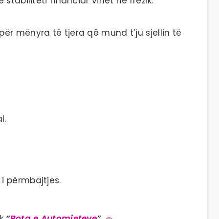
tabiliteti financiar vihet në rrezik.
r mënyra të tjera që mund t’ju sjellin të
l.
 i përmbajtjes.
ok
“
Bota e Automjeteve
”