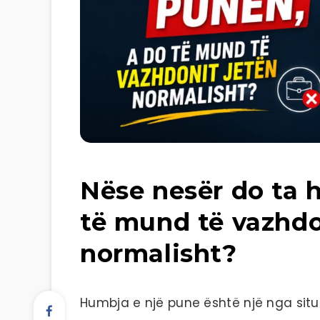
Nëse nesër do ta 
të mund të vazhdo
normalisht?
Humbja e një pune është një nga sit