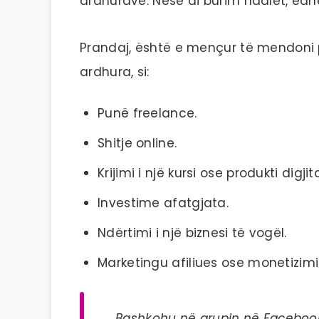
ardhurave. Nëse ai burim ndalet, edhe s
Prandaj, është e mençur të mendoni pë
ardhura, si:
Punë freelance.
Shitje online.
Krijimi i një kursi ose produkti digjita
Investime afatgjata.
Ndërtimi i një biznesi të vogël.
Marketingu afiliues ose monetizimi
Bashkohu në grupin në Facebo