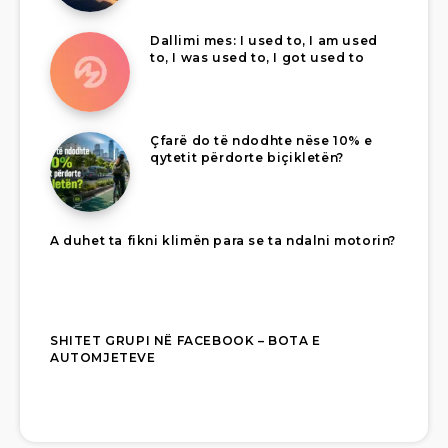
Dallimi mes: I used to, I am used
to, I was used to, I got used to
Çfarë do të ndodhte nëse 10% e
qytetit përdorte biçikletën?
A duhet ta fikni klimën para se ta ndalni motorin?
SHITET GRUPI NË FACEBOOK – BOTA E
AUTOMJETEVE