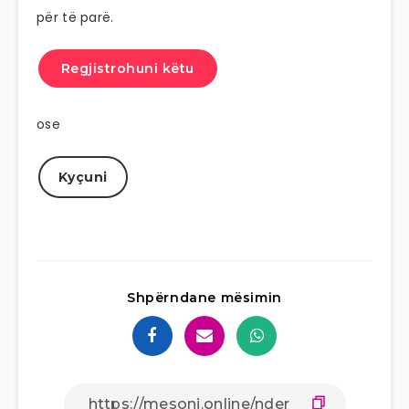
për të parë.
Regjistrohuni këtu
ose
Kyçuni
Shpërndane mësimin