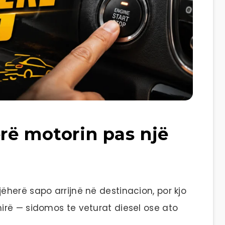
rë motorin pas një
herë sapo arrijnë në destinacion, por kjo
rë — sidomos te veturat diesel ose ato