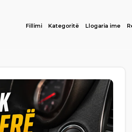
Fillimi
Kategoritë
Llogaria ime
R