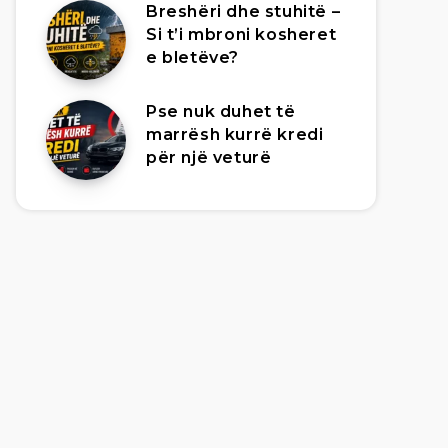
Breshëri dhe stuhitë –
Si t’i mbroni kosheret
e bletëve?
Pse nuk duhet të
marrësh kurrë kredi
për një veturë