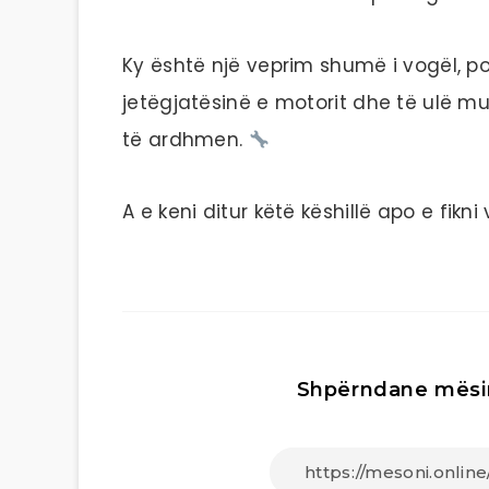
Ky është një veprim shumë i vogël, po
jetëgjatësinë e motorit dhe të ulë 
të ardhmen.
A e keni ditur këtë këshillë apo e fik
Shpërndane mësi