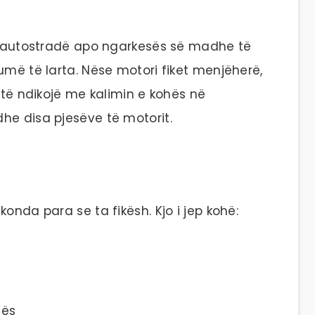
në autostradë apo ngarkesës së madhe të
umë të larta. Nëse motori fiket menjëherë,
d të ndikojë me kalimin e kohës në
he disa pjesëve të motorit.
onda para se ta fikësh. Kjo i jep kohë:
sës