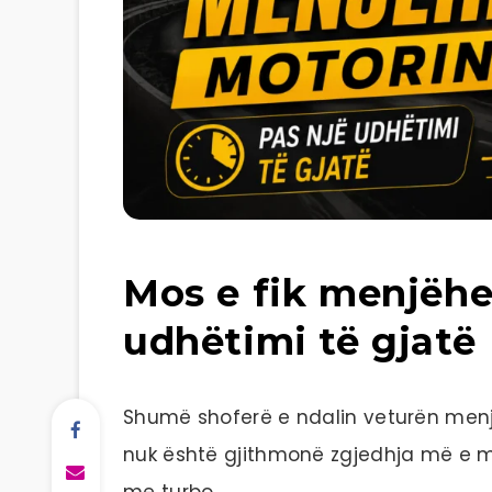
Mos e fik menjëhe
udhëtimi të gjatë
Shumë shoferë e ndalin veturën menjë
nuk është gjithmonë zgjedhja më e mi
me turbo.