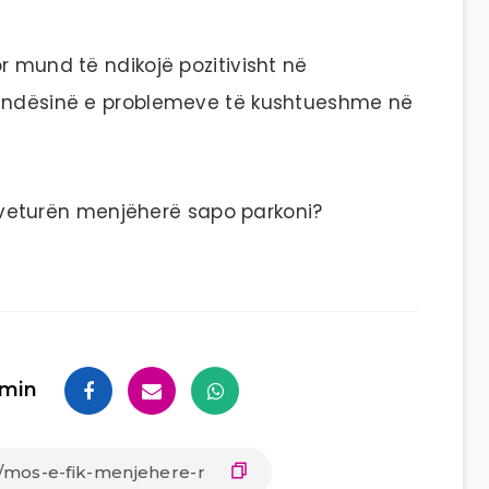
r mund të ndikojë pozitivisht në
mundësinë e problemeve të kushtueshme në
ni veturën menjëherë sapo parkoni?
min