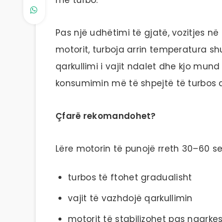
Pas një udhëtimi të gjatë, vozitjes 
motorit, turboja arrin temperatura sh
qarkullimi i vajit ndalet dhe kjo mun
konsumimin më të shpejtë të turbos d
Çfarë rekomandohet?
Lëre motorin të punojë rreth 30–60 sek
turbos të ftohet gradualisht
vajit të vazhdojë qarkullimin
motorit të stabilizohet pas ngarke