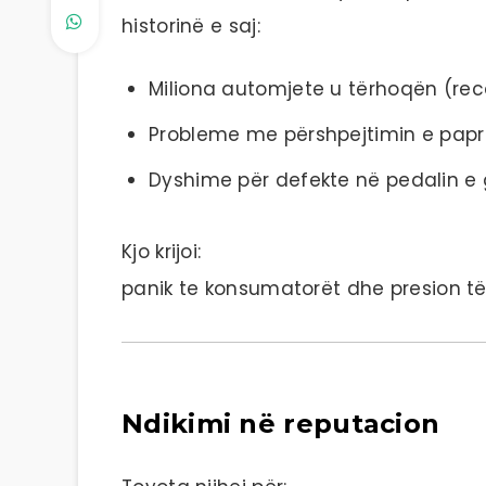
historinë e saj:
Miliona automjete u tërhoqën (reca
Probleme me përshpejtimin e papr
Dyshime për defekte në pedalin e g
Kjo krijoi:
panik te konsumatorët dhe presion t
Ndikimi në reputacion