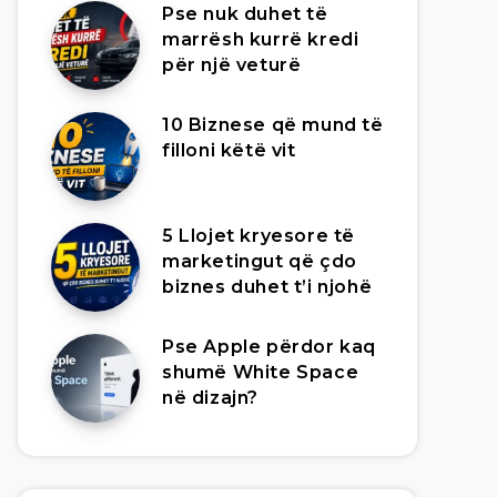
Pse nuk duhet të
marrësh kurrë kredi
për një veturë
10 Biznese që mund të
filloni këtë vit
5 Llojet kryesore të
marketingut që çdo
biznes duhet t’i njohë
Pse Apple përdor kaq
shumë White Space
në dizajn?