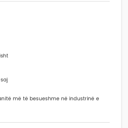
isht
saj
anitë më të besueshme në industrinë e