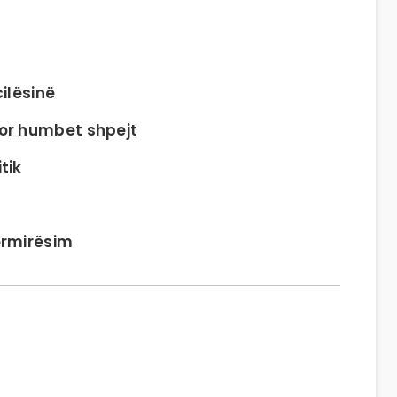
ilësinë
or humbet shpejt
tik
ërmirësim