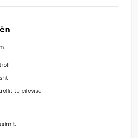
zën
m:
roll
isht
ollit të cilësisë
simit.