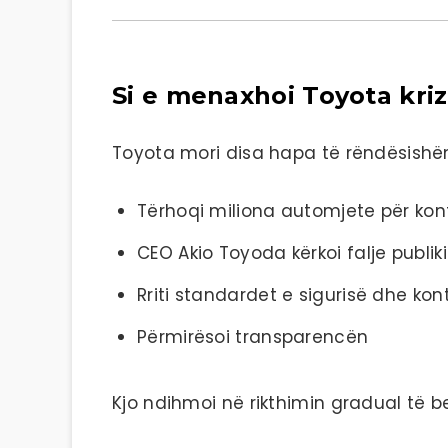
Si e menaxhoi Toyota kri
Toyota mori disa hapa të rëndësishë
Tërhoqi miliona automjete për kont
CEO
Akio Toyoda
kërkoi falje publik
Rriti standardet e sigurisë dhe kontr
Përmirësoi transparencën
Kjo ndihmoi në rikthimin gradual të be