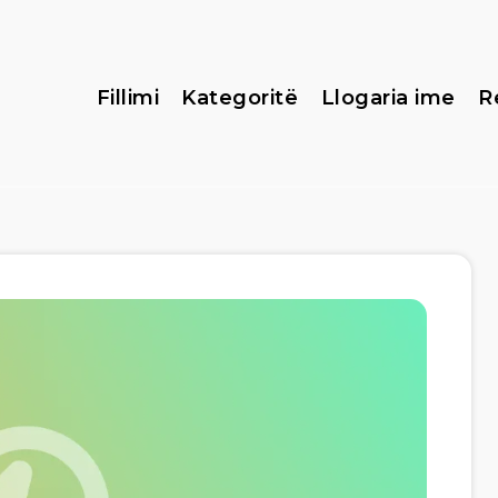
Fillimi
Kategoritë
Llogaria ime
R