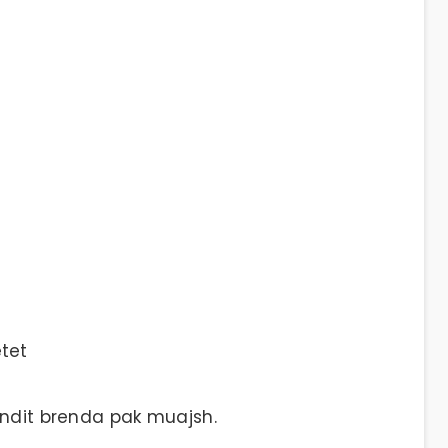
etet
ondit brenda pak muajsh.