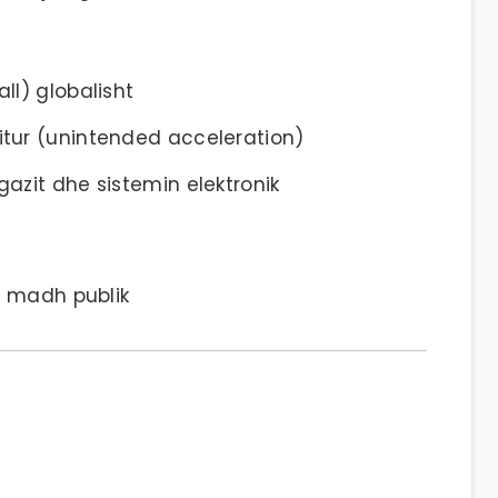
ll) globalisht
itur (unintended acceleration)
azit dhe sistemin elektronik
ë madh publik