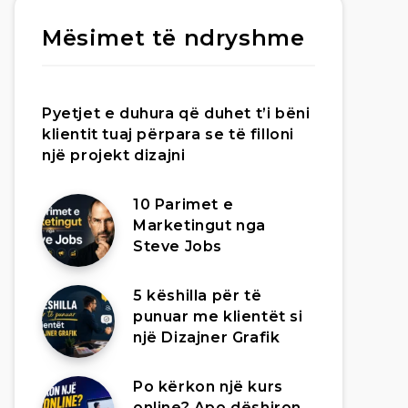
Mësimet të ndryshme
Pyetjet e duhura që duhet t’i bëni
klientit tuaj përpara se të filloni
një projekt dizajni
10 Parimet e
Marketingut nga
Steve Jobs
5 këshilla për të
punuar me klientët si
një Dizajner Grafik
Po kërkon një kurs
online? Apo dëshiron