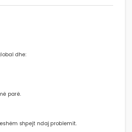
lobal dhe:
më parë.
ueshëm shpejt ndaj problemit.