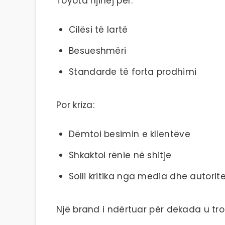
Toyota njihej për:
Cilësi të lartë
Besueshmëri
Standarde të forta prodhimi
Por kriza:
Dëmtoi besimin e klientëve
Shkaktoi rënie në shitje
Solli kritika nga media dhe autorit
Një brand i ndërtuar për dekada u tr