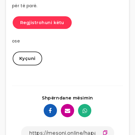
për të parë.
Regjistrohuni këtu
ose
Kyçuni
Shpërndane mësimin