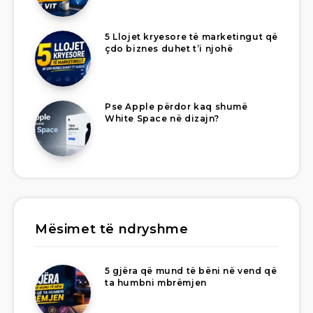
5 Llojet kryesore të marketingut që
çdo biznes duhet t’i njohë
Pse Apple përdor kaq shumë
White Space në dizajn?
Mësimet të ndryshme
5 gjëra që mund të bëni në vend që
ta humbni mbrëmjen