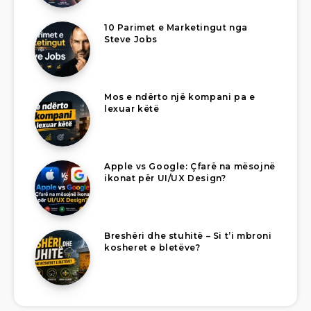
10 Parimet e Marketingut nga
Steve Jobs
Mos e ndërto një kompani pa e
lexuar këtë
Apple vs Google: Çfarë na mësojnë
ikonat për UI/UX Design?
Breshëri dhe stuhitë – Si t’i mbroni
kosheret e bletëve?