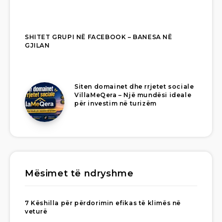
SHITET GRUPI NË FACEBOOK – BANESA NË
GJILAN
Siten domainet dhe rrjetet sociale
VillaMeQera – Një mundësi ideale
për investim në turizëm
Mësimet të ndryshme
7 Këshilla për përdorimin efikas të klimës në
veturë