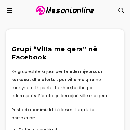
Grupi “Villa me qera” në
Facebook
Ky grup është krijuar për të
ndërmjetësuar
kërkesat dhe ofertat për villa me qira
në
mënyrë të thjeshtë, të shpejtë dhe pa
ndërmjetës. Për ata që kërkojnë villë me qera:
Postoni
anonimisht
kërkesën tuaj duke
përshkruar:
Datën e qëndrimit