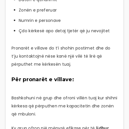
Zonën e preferuar
Numrin e personave
Çdo kërkesë apo detaj tjetër që ju nevojitet
Pronarët e villave do t’i shohin postimet dhe do
t’ju kontaktojnë nëse kanë një vilë të lirë që
përputhet me kërkesën tuaj.
Për pronarët e villave:
Bashkohuni në grup dhe ofroni villën tuaj kur shihni
kërkesa që përputhen me kapacitetin dhe zonën
që mbuloni.
Ky grup ofron një mënyrë efikase për të
lidhur