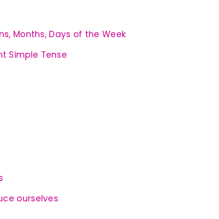
ons, Months, Days of the Week
nt Simple Tense
s
duce ourselves