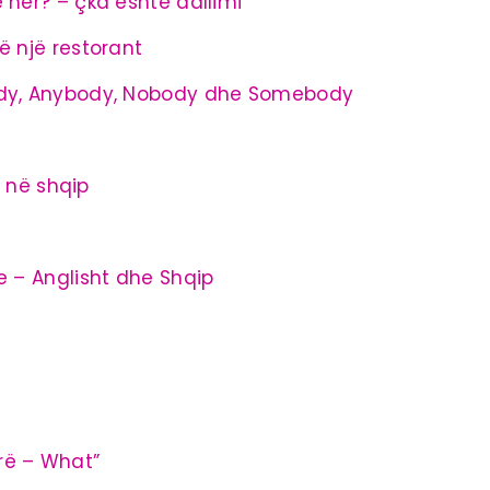
 her? – çka është dallimi
ë një restorant
ody, Anybody, Nobody dhe Somebody
i në shqip
e – Anglisht dhe Shqip
rë – What”