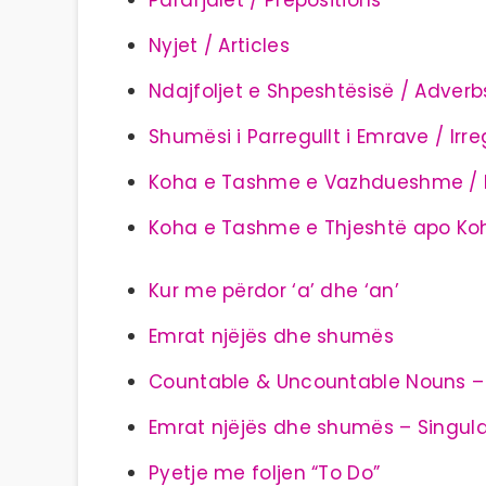
Parafjalët / Prepositions
Nyjet / Articles
Ndajfoljet e Shpeshtësisë / Adver
Shumësi i Parregullt i Emrave / Irr
Koha e Tashme e Vazhdueshme / 
Koha e Tashme e Thjeshtë apo K
Kur me përdor ‘a’ dhe ‘an’
Emrat njëjës dhe shumës
Countable & Uncountable Nouns 
Emrat njëjës dhe shumës – Singula
Pyetje me foljen “To Do”