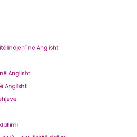
tëlindjen” në Anglisht
në Anglisht
ë Anglisht
rehjeve
dallimi