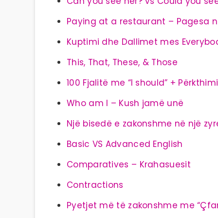
Can you see her? vs Could you see
Paying at a restaurant – Pagesa n
Kuptimi dhe Dallimet mes Everyb
This, That, These, & Those
100 Fjalitë me “I should” + Përkthim
Who am I – Kush jamë unë
Një bisedë e zakonshme në një zyr
Basic VS Advanced English
Comparatives – Krahasuesit
Contractions
Pyetjet më të zakonshme me “Çfa