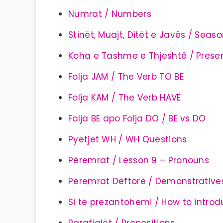
Numrat / Numbers
Stinët, Muajt, Ditët e Javës / Seas
Koha e Tashme e Thjeshtë / Prese
Folja JAM / The Verb TO BE
Folja KAM / The Verb HAVE
Folja BE apo Folja DO / BE vs DO
Pyetjet WH / WH Questions
Përemrat / Lesson 9 – Pronouns
Përemrat Dëftorë / Demonstrative
Si të prezantohemi / How to intro