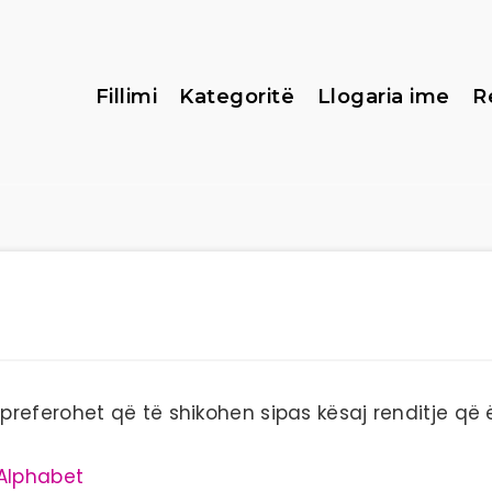
Fillimi
Kategoritë
Llogaria ime
R
eferohet që të shikohen sipas kësaj renditje që ë
 Alphabet