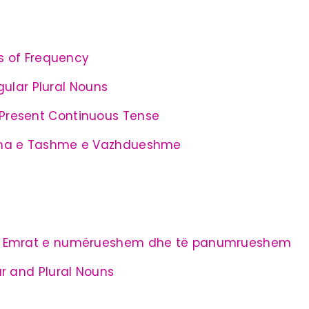
bs of Frequency
egular Plural Nouns
Present Continuous Tense
oha e Tashme e Vazhdueshme
– Emrat e numërueshem dhe të panumrueshem
r and Plural Nouns