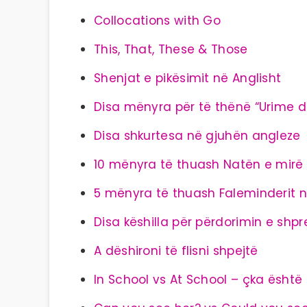
Collocations with Go
This, That, These & Those
Shenjat e pikësimit në Anglisht
Disa mënyra për të thënë “Urime di
Disa shkurtesa në gjuhën angleze
10 mënyra të thuash Natën e mirë 
5 mënyra të thuash Faleminderit n
Disa këshilla për përdorimin e shp
A dëshironi të flisni shpejtë
In School vs At School – çka është 