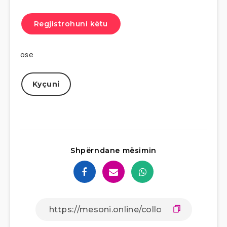
Regjistrohuni këtu
ose
Kyçuni
Shpërndane mësimin