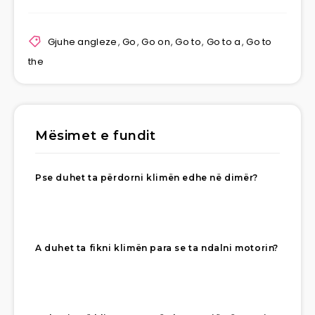
Gjuhe angleze
,
Go
,
Go on
,
Go to
,
Go to a
,
Go to
the
Mësimet e fundit
Pse duhet ta përdorni klimën edhe në dimër?
A duhet ta fikni klimën para se ta ndalni motorin?