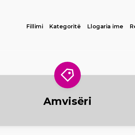
Fillimi
Kategoritë
Llogaria ime
R
Amvisëri