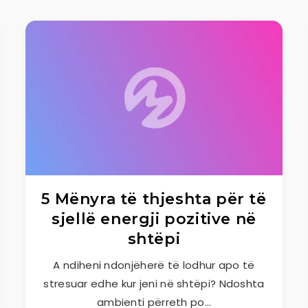
5 Mënyra të thjeshta për të
sjellë energji pozitive në
shtëpi
A ndiheni ndonjëherë të lodhur apo të
stresuar edhe kur jeni në shtëpi? Ndoshta
ambienti përreth po…