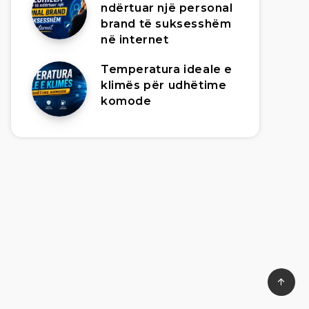
ndërtuar një personal
brand të suksesshëm
në internet
Temperatura ideale e
klimës për udhëtime
komode