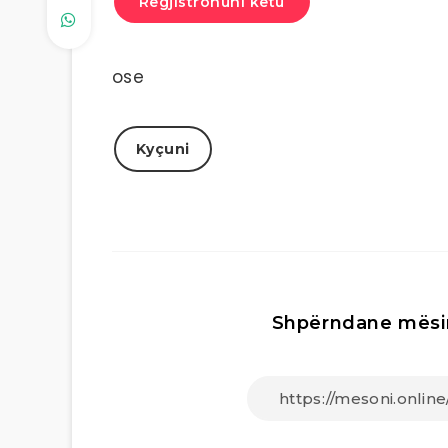
Regjistrohuni këtu
ose
Kyçuni
Shpërndane mësi