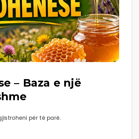
e – Baza e një
sshme
istroheni për të parë.