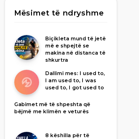
Mësimet të ndryshme
Biçikleta mund të jetë
më e shpejtë se
makina në distanca të
shkurtra
Dallimi mes: I used to,
I am used to, I was
used to, I got used to
Gabimet më të shpeshta që
bëjmë me klimën e veturës
8 këshilla për të