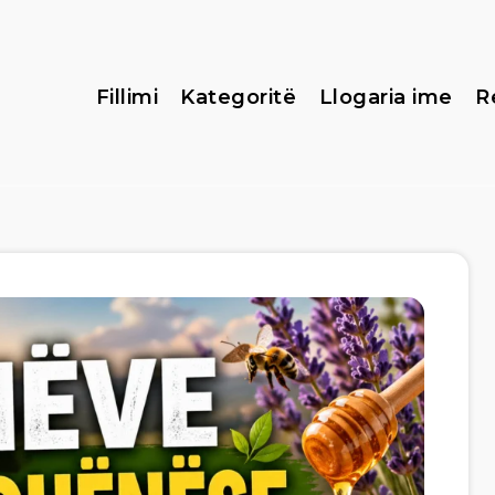
Fillimi
Kategoritë
Llogaria ime
R