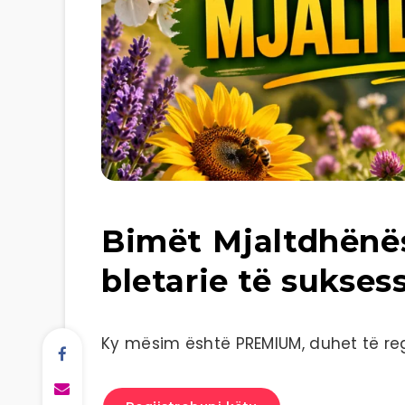
Bimët Mjaltdhënës
bletarie të sukse
Ky mësim është PREMIUM, duhet të regj