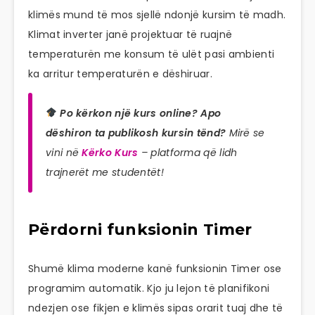
klimës mund të mos sjellë ndonjë kursim të madh.
Klimat inverter janë projektuar të ruajnë
temperaturën me konsum të ulët pasi ambienti
ka arritur temperaturën e dëshiruar.
Po kërkon një kurs online? Apo
dëshiron ta publikosh kursin tënd?
Mirë se
vini në
Kërko Kurs
– platforma që lidh
trajnerët me studentët!
Përdorni funksionin Timer
Shumë klima moderne kanë funksionin Timer ose
programim automatik. Kjo ju lejon të planifikoni
ndezjen ose fikjen e klimës sipas orarit tuaj dhe të