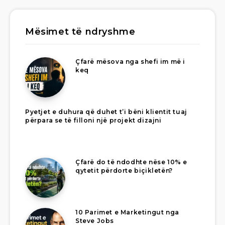
Mësimet të ndryshme
Çfarë mësova nga shefi im më i
keq
Pyetjet e duhura që duhet t’i bëni klientit tuaj
përpara se të filloni një projekt dizajni
Çfarë do të ndodhte nëse 10% e
qytetit përdorte biçikletën?
10 Parimet e Marketingut nga
Steve Jobs