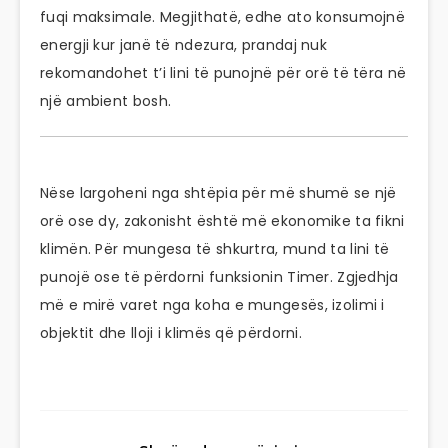
fuqi maksimale. Megjithatë, edhe ato konsumojnë
energji kur janë të ndezura, prandaj nuk
rekomandohet t’i lini të punojnë për orë të tëra në
një ambient bosh.
Nëse largoheni nga shtëpia për më shumë se një
orë ose dy, zakonisht është më ekonomike ta fikni
klimën. Për mungesa të shkurtra, mund ta lini të
punojë ose të përdorni funksionin Timer. Zgjedhja
më e mirë varet nga koha e mungesës, izolimi i
objektit dhe lloji i klimës që përdorni.