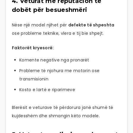
4. Veturat me reputacion të
dobët për besueshmëri
Nëse një model njihet për
defekte të shpeshta
ose probleme teknike, vlera e tij bie shpejt.
Faktorët kryesorë:
Komente negative nga pronarët
Probleme të njohura me motorin ose
transmisionin
Kosto e lartë e riparimeve
Blerësit e veturave të përdorura janë shumë të
kujdesshëm dhe shmangin këto modele.