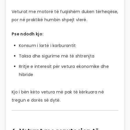
Veturat me motorë të fuqishëm duken tërheqëse,
por në praktikë humbin shpejt vlerë.
Pse ndodh kjo:
Konsum i lartë i karburantit
Taksa dhe sigurime më të shtrenjta
Rritje e interesit për vetura ekonomike dhe
hibride
Kjo i bën këto vetura më pak të kërkuara në
tregun e dorës së dytë.