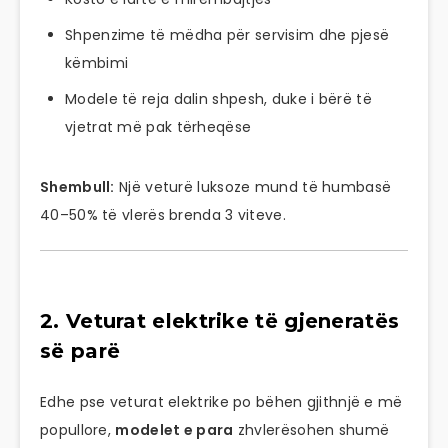
Shpenzime të mëdha për servisim dhe pjesë
këmbimi
Modele të reja dalin shpesh, duke i bërë të
vjetrat më pak tërheqëse
Shembull:
Një veturë luksoze mund të humbasë
40–50% të vlerës brenda 3 viteve.
2. Veturat elektrike të gjeneratës
së parë
Edhe pse veturat elektrike po bëhen gjithnjë e më
popullore,
modelet e para
zhvlerësohen shumë