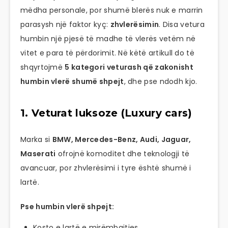
mëdha personale, por shumë blerës nuk e marrin
parasysh një faktor kyç:
zhvlerësimin
. Disa vetura
humbin një pjesë të madhe të vlerës vetëm në
vitet e para të përdorimit. Në këtë artikull do të
shqyrtojmë
5 kategori veturash që zakonisht
humbin vlerë shumë shpejt
, dhe pse ndodh kjo.
1. Veturat luksoze (Luxury cars)
Marka si
BMW, Mercedes-Benz, Audi, Jaguar,
Maserati
ofrojnë komoditet dhe teknologji të
avancuar, por zhvlerësimi i tyre është shumë i
lartë.
Pse humbin vlerë shpejt:
Kosto e lartë e mirëmbajtjes