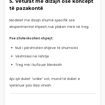
5. Veturat me dizajn ose koncept
të pazakontë
Modelet me dizajn shumë specifik ose
eksperimental shpesh nuk plaken mirë në treg.
Pse zhvlerësohen shpejt:
Nuk i përshtaten shijeve të shumicës
Vështirësi në rishitje
Treg më i kufizuar blerësish
Ajo që duket “unike” sot, mund të duket e
vjetëruar pas disa vitesh.