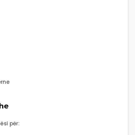
erne
he
si për: