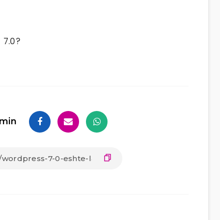
 7.0?
min