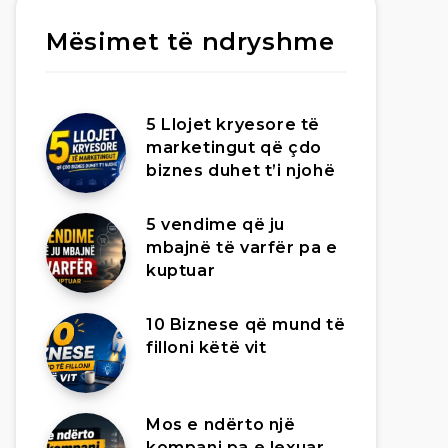
Mësimet të ndryshme
5 Llojet kryesore të
marketingut që çdo
biznes duhet t’i njohë
5 vendime që ju
mbajnë të varfër pa e
kuptuar
10 Biznese që mund të
filloni këtë vit
Mos e ndërto një
kompani pa e lexuar