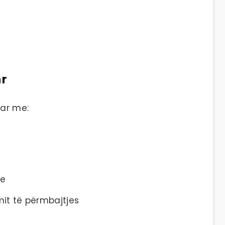
ar
ar me:
ve
imit të përmbajtjes