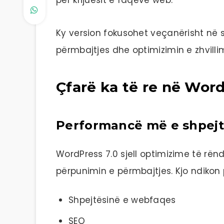
Ky version fokusohet veçanërisht në 
përmbajtjes dhe optimizimin e zhvilli
Çfarë ka të re në Word
Performancë më e shpej
WordPress 7.0 sjell optimizime të rë
përpunimin e përmbajtjes. Kjo ndikon p
Shpejtësinë e webfaqes
SEO