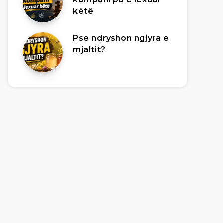
këtë
Pse ndryshon ngjyra e
mjaltit?