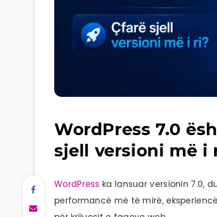
WordPress 7.0 ësh
sjell versioni më i 
WordPress
ka lansuar versionin 7.0, d
performancë më të mirë, eksperiencë 
për krijuesit e faqeve web.