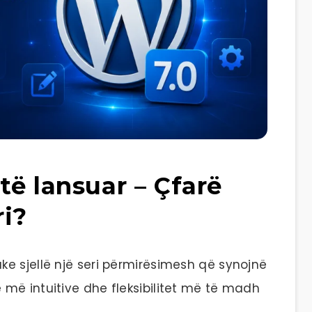
të lansuar – Çfarë
ri?
uke sjellë një seri përmirësimesh që synojnë
më intuitive dhe fleksibilitet më të madh