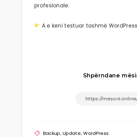
profesionale.
A e keni testuar tashmë WordPress
Shpërndane mësi
Backup
,
Update
,
WordPress