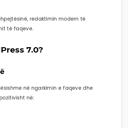
shpejtësinë, redaktimin modern të
mit të faqeve.
Press 7.0?
të
ndësishme në ngarkimin e faqeve dhe
ozitivisht në: