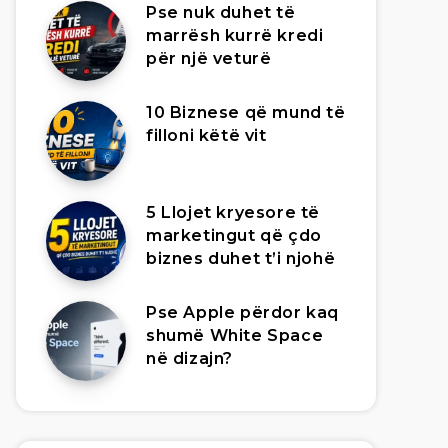
Pse nuk duhet të
marrësh kurrë kredi
për një veturë
10 Biznese që mund të
filloni këtë vit
5 Llojet kryesore të
marketingut që çdo
biznes duhet t’i njohë
Pse Apple përdor kaq
shumë White Space
në dizajn?