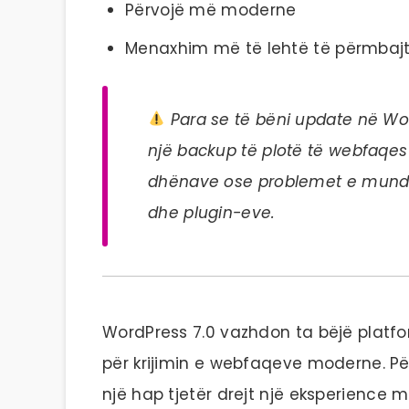
Përvojë më moderne
Menaxhim më të lehtë të përmbajt
Para se të bëni update në Wor
një backup të plotë të webfaqes
dhënave ose problemet e mund
dhe plugin-eve.
WordPress 7.0 vazhdon ta bëjë platf
për krijimin e webfaqeve moderne. Për 
një hap tjetër drejt një eksperience 