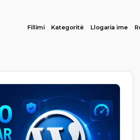
Fillimi
Kategoritë
Llogaria ime
R