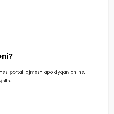
oni?
nes, portal lajmesh apo dyqan online,
jellë: