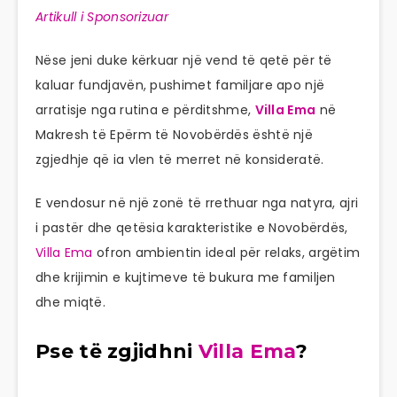
Artikull i Sponsorizuar
Nëse jeni duke kërkuar një vend të qetë për të
kaluar fundjavën, pushimet familjare apo një
arratisje nga rutina e përditshme,
Villa Ema
në
Makresh të Epërm të Novobërdës është një
zgjedhje që ia vlen të merret në konsideratë.
E vendosur në një zonë të rrethuar nga natyra, ajri
i pastër dhe qetësia karakteristike e Novobërdës,
Villa Ema
ofron ambientin ideal për relaks, argëtim
dhe krijimin e kujtimeve të bukura me familjen
dhe miqtë.
Pse të zgjidhni
Villa Ema
?