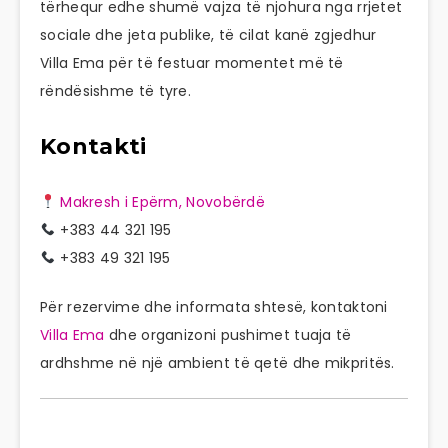
tërhequr edhe shumë vajza të njohura nga rrjetet
sociale dhe jeta publike, të cilat kanë zgjedhur
Villa Ema për të festuar momentet më të
rëndësishme të tyre.
Kontakti
Makresh i Epërm, Novobërdë
+383 44 321 195
+383 49 321 195
Për rezervime dhe informata shtesë, kontaktoni
Villa Ema
dhe organizoni pushimet tuaja të
ardhshme në një ambient të qetë dhe mikpritës.