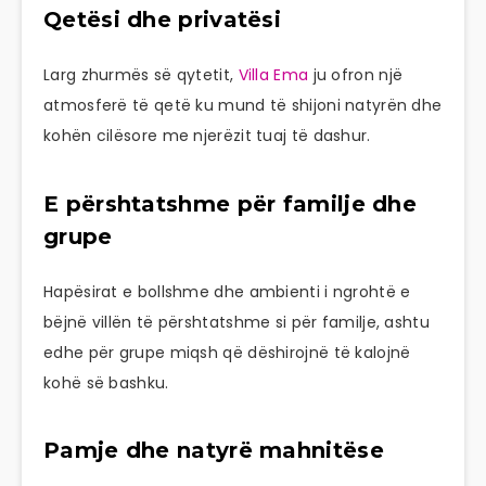
Qetësi dhe privatësi
Larg zhurmës së qytetit,
Villa Ema
ju ofron një
atmosferë të qetë ku mund të shijoni natyrën dhe
kohën cilësore me njerëzit tuaj të dashur.
E përshtatshme për familje dhe
grupe
Hapësirat e bollshme dhe ambienti i ngrohtë e
bëjnë villën të përshtatshme si për familje, ashtu
edhe për grupe miqsh që dëshirojnë të kalojnë
kohë së bashku.
Pamje dhe natyrë mahnitëse