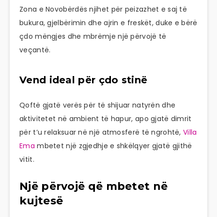
Zona e Novobërdës njihet për peizazhet e saj të
bukura, gjelbërimin dhe ajrin e freskët, duke e bërë
çdo mëngjes dhe mbrëmje një përvojë të
veçantë.
Vend ideal për çdo stinë
Qoftë gjatë verës për të shijuar natyrën dhe
aktivitetet në ambient të hapur, apo gjatë dimrit
për t’u relaksuar në një atmosferë të ngrohtë,
Villa
Ema
mbetet një zgjedhje e shkëlqyer gjatë gjithë
vitit.
Një përvojë që mbetet në
kujtesë