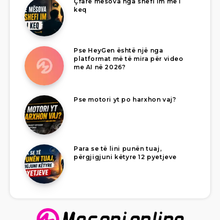
Çfarë mësova nga shefi im më i
keq
Pse HeyGen është një nga
platformat më të mira për video
me AI në 2026?
Pse motori yt po harxhon vaj?
Para se të lini punën tuaj,
përgjigjuni këtyre 12 pyetjeve