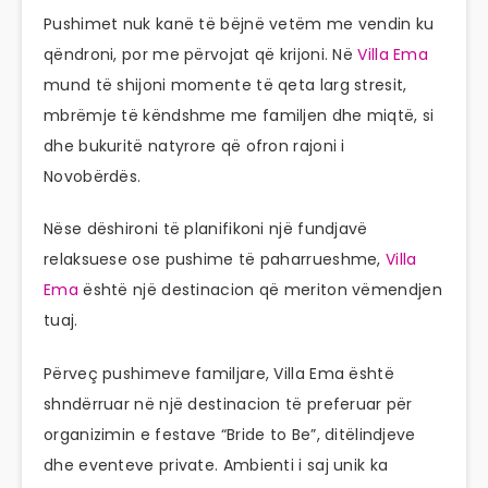
Pushimet nuk kanë të bëjnë vetëm me vendin ku
qëndroni, por me përvojat që krijoni. Në
Villa Ema
mund të shijoni momente të qeta larg stresit,
mbrëmje të këndshme me familjen dhe miqtë, si
dhe bukuritë natyrore që ofron rajoni i
Novobërdës.
Nëse dëshironi të planifikoni një fundjavë
relaksuese ose pushime të paharrueshme,
Villa
Ema
është një destinacion që meriton vëmendjen
tuaj.
Përveç pushimeve familjare, Villa Ema është
shndërruar në një destinacion të preferuar për
organizimin e festave “Bride to Be”, ditëlindjeve
dhe eventeve private. Ambienti i saj unik ka