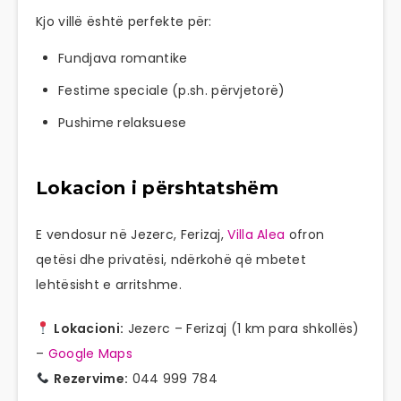
Kjo villë është perfekte për:
Fundjava romantike
Festime speciale (p.sh. përvjetorë)
Pushime relaksuese
Lokacion i përshtatshëm
E vendosur në Jezerc, Ferizaj,
Villa Alea
ofron
qetësi dhe privatësi, ndërkohë që mbetet
lehtësisht e arritshme.
Lokacioni:
Jezerc – Ferizaj (1 km para shkollës)
–
Google Maps
Rezervime:
044 999 784