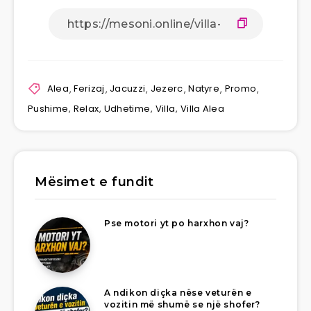
Alea
,
Ferizaj
,
Jacuzzi
,
Jezerc
,
Natyre
,
Promo
,
Pushime
,
Relax
,
Udhetime
,
Villa
,
Villa Alea
Mësimet e fundit
Pse motori yt po harxhon vaj?
A ndikon diçka nëse veturën e
vozitin më shumë se një shofer?