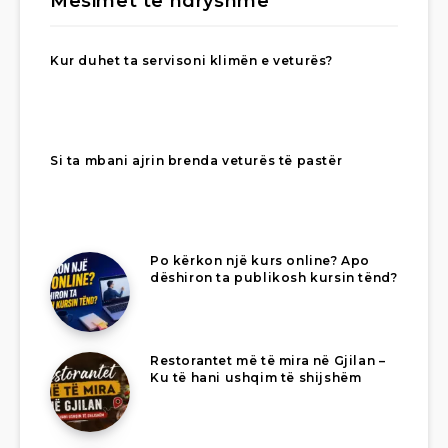
Mësimet të ndryshme
Kur duhet ta servisoni klimën e veturës?
Si ta mbani ajrin brenda veturës të pastër
Po kërkon një kurs online? Apo
dëshiron ta publikosh kursin tënd?
Restorantet më të mira në Gjilan –
Ku të hani ushqim të shijshëm