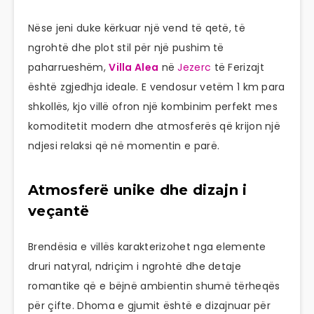
Nëse jeni duke kërkuar një vend të qetë, të
ngrohtë dhe plot stil për një pushim të
paharrueshëm,
Villa Alea
në
Jezerc
të Ferizajt
është zgjedhja ideale. E vendosur vetëm 1 km para
shkollës, kjo villë ofron një kombinim perfekt mes
komoditetit modern dhe atmosferës që krijon një
ndjesi relaksi që në momentin e parë.
Atmosferë unike dhe dizajn i
veçantë
Brendësia e villës karakterizohet nga elemente
druri natyral, ndriçim i ngrohtë dhe detaje
romantike që e bëjnë ambientin shumë tërheqës
për çifte. Dhoma e gjumit është e dizajnuar për