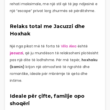
rehati maksimale, me një stil që të jep ndjesinë e
një “escape” privat larg zhurmës së përditshme.
Relaks total me Jacuzzi dhe
Hoxhak
Një nga pikat më të forta të
Villa Alea
është
jacuzzi
, që ju mundëson të relaksoheni plotësisht
pas një dite të lodhshme. Për më tepër,
hoxhaku
(kamin)
krijon një atmosferë të ngrohtë dhe
romantike, ideale për mbrëmje të qeta dhe
intime.
Ideale për çifte, familje opo
shoqëri