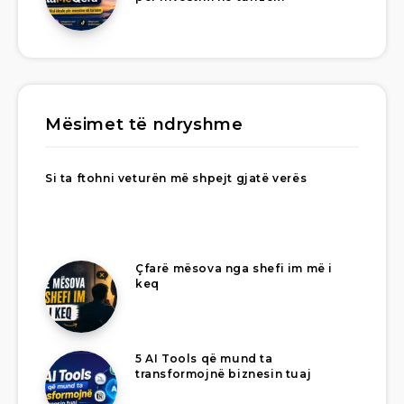
Mësimet të ndryshme
Si ta ftohni veturën më shpejt gjatë verës
Çfarë mësova nga shefi im më i
keq
5 AI Tools që mund ta
transformojnë biznesin tuaj