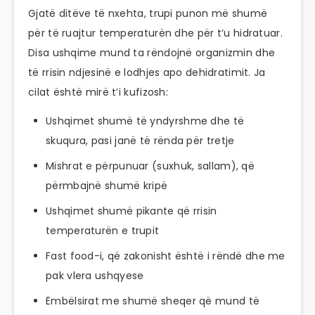
Gjatë ditëve të nxehta, trupi punon më shumë
për të ruajtur temperaturën dhe për t’u hidratuar.
Disa ushqime mund ta rëndojnë organizmin dhe
të rrisin ndjesinë e lodhjes apo dehidratimit. Ja
cilat është mirë t’i kufizosh:
Ushqimet shumë të yndyrshme dhe të
skuqura, pasi janë të rënda për tretje
Mishrat e përpunuar (suxhuk, sallam), që
përmbajnë shumë kripë
Ushqimet shumë pikante që rrisin
temperaturën e trupit
Fast food-i, që zakonisht është i rëndë dhe me
pak vlera ushqyese
Ëmbëlsirat me shumë sheqer që mund të