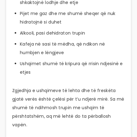
shkaktojnë lodhje dhe etje
Pijet me gaz dhe me shumë sheqer që nuk
hidratojnë si duhet
Alkooli, pasi dehidraton trupin
Kafeja në sasi të mëdha, që ndikon në
humbjen e lëngjeve
Ushqimet shumë të kripura që rrisin ndjesinë e
etjes
Zgjedhja e ushqimeve të lehta dhe të freskëta
gjatë verës është çelësi për t’u ndjerë mirë. Sa më
shumë të ndihmosh trupin me ushqim të
përshtatshëm, aq më lehtë do ta përballosh
vapën.