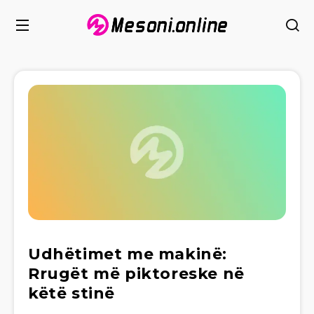
Udhëtimet me makinë:
Rrugët më piktoreske në
këtë stinë