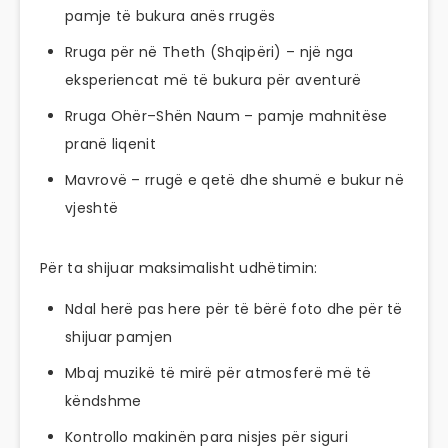
pamje të bukura anës rrugës
Rruga për në Theth (Shqipëri) – një nga
eksperiencat më të bukura për aventurë
Rruga Ohër–Shën Naum – pamje mahnitëse
pranë liqenit
Mavrovë – rrugë e qetë dhe shumë e bukur në
vjeshtë
Për ta shijuar maksimalisht udhëtimin:
Ndal herë pas here për të bërë foto dhe për të
shijuar pamjen
Mbaj muzikë të mirë për atmosferë më të
këndshme
Kontrollo makinën para nisjes për siguri