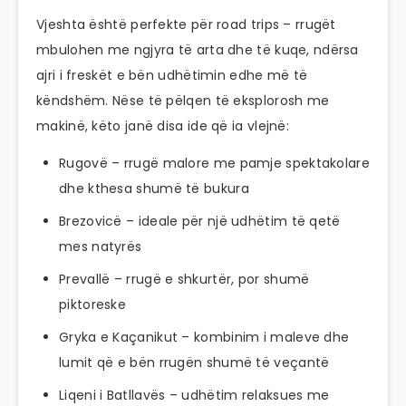
Vjeshta është perfekte për road trips – rrugët
mbulohen me ngjyra të arta dhe të kuqe, ndërsa
ajri i freskët e bën udhëtimin edhe më të
këndshëm. Nëse të pëlqen të eksplorosh me
makinë, këto janë disa ide që ia vlejnë:
Rugovë – rrugë malore me pamje spektakolare
dhe kthesa shumë të bukura
Brezovicë – ideale për një udhëtim të qetë
mes natyrës
Prevallë – rrugë e shkurtër, por shumë
piktoreske
Gryka e Kaçanikut – kombinim i maleve dhe
lumit që e bën rrugën shumë të veçantë
Liqeni i Batllavës – udhëtim relaksues me