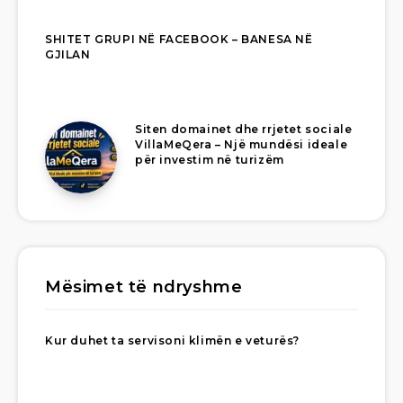
SHITET GRUPI NË FACEBOOK – BANESA NË
GJILAN
Siten domainet dhe rrjetet sociale
VillaMeQera – Një mundësi ideale
për investim në turizëm
Mësimet të ndryshme
Kur duhet ta servisoni klimën e veturës?