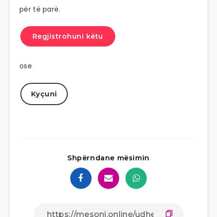
për të parë.
Regjistrohuni këtu
ose
Kyçuni
Shpërndane mësimin