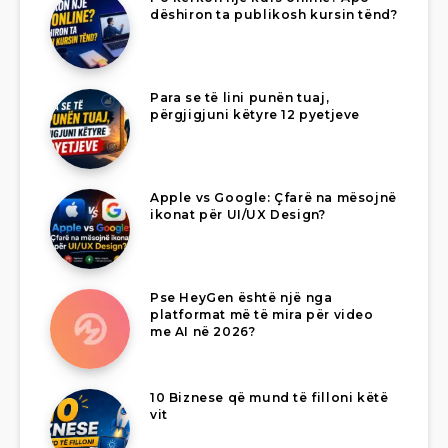
dëshiron ta publikosh kursin tënd?
Para se të lini punën tuaj,
përgjigjuni këtyre 12 pyetjeve
Apple vs Google: Çfarë na mësojnë
ikonat për UI/UX Design?
Pse HeyGen është një nga
platformat më të mira për video
me AI në 2026?
10 Biznese që mund të filloni këtë
vit