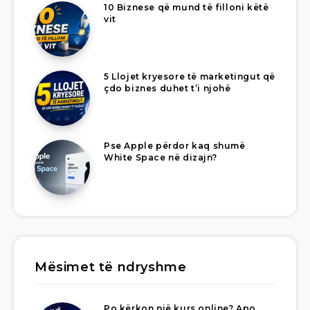
10 Biznese që mund të filloni këtë
vit
5 Llojet kryesore të marketingut që
çdo biznes duhet t’i njohë
Pse Apple përdor kaq shumë
White Space në dizajn?
Mësimet të ndryshme
Po kërkon një kurs online? Apo