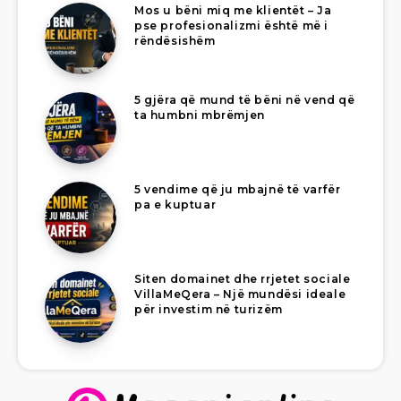
Mos u bëni miq me klientët – Ja
pse profesionalizmi është më i
rëndësishëm
5 gjëra që mund të bëni në vend që
ta humbni mbrëmjen
5 vendime që ju mbajnë të varfër
pa e kuptuar
Siten domainet dhe rrjetet sociale
VillaMeQera – Një mundësi ideale
për investim në turizëm