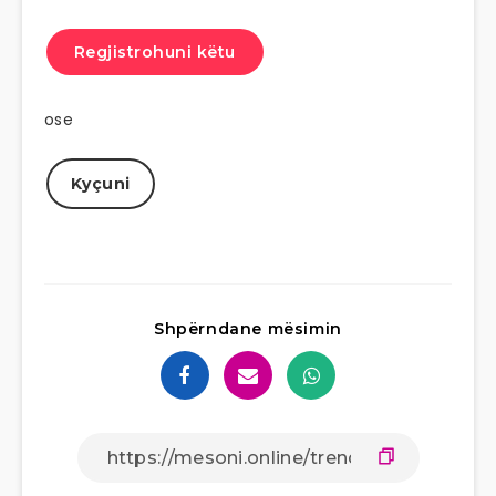
Regjistrohuni këtu
ose
Kyçuni
Shpërndane mësimin