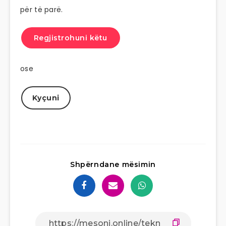
për të parë.
Regjistrohuni këtu
ose
Kyçuni
Shpërndane mësimin