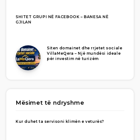
SHITET GRUPI NË FACEBOOK – BANESA NË
GJILAN
Siten domainet dhe rrjetet sociale
VillaMeQera – Një mundësi ideale
për investim në turizëm
Mësimet të ndryshme
Kur duhet ta servisoni klimën e veturës?