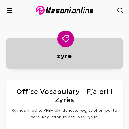
zyre
Office Vocabulary – Fjalori i
Zyrës
Ky mësim është PREMIUM, duhet të regjistroheni për të
parë. Regjistrohuni këtu ose Kyçuni