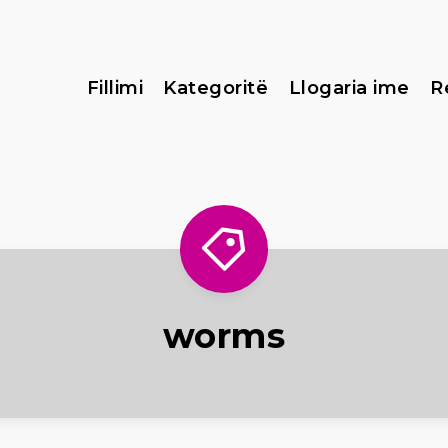
Fillimi
Kategoritë
Llogaria ime
R
worms