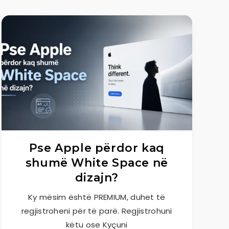
Pse Apple përdor kaq
shumë White Space në
dizajn?
Ky mësim është PREMIUM, duhet të
regjistroheni për të parë. Regjistrohuni
këtu ose Kyçuni