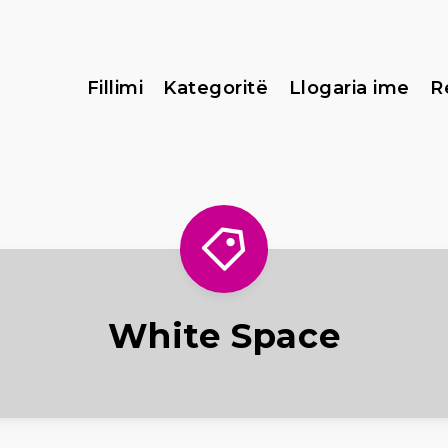
Fillimi
Kategoritë
Llogaria ime
R
White Space