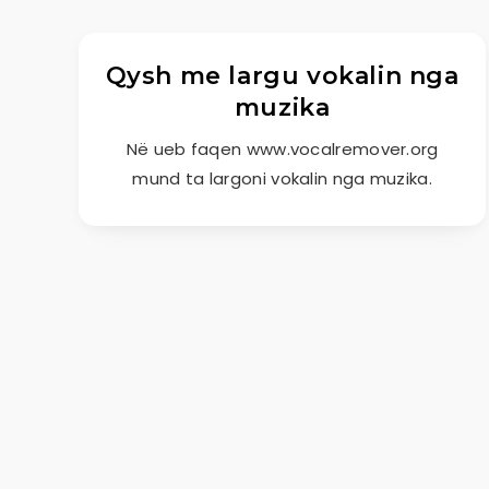
Qysh me largu vokalin nga
muzika
Në ueb faqen www.vocalremover.org
mund ta largoni vokalin nga muzika.