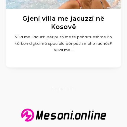
Gjeni villa me jacuzzi në
Kosovë
Villa me Jacuzzi për pushime të paharrueshme Po
kërkon diçka më speciale për pushimet e radhës?
Villat me…
Page 1 of 1