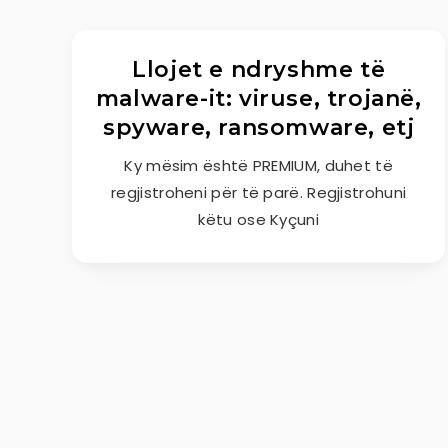
Llojet e ndryshme të
malware-it: viruse, trojanë,
spyware, ransomware, etj
Ky mësim është PREMIUM, duhet të
regjistroheni për të parë. Regjistrohuni
këtu ose Kyçuni