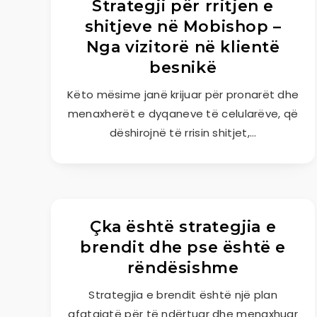
Strategji për rritjen e
shitjeve në Mobishop –
Nga vizitorë në klientë
besnikë
Këto mësime janë krijuar për pronarët dhe
menaxherët e dyqaneve të celularëve, që
dëshirojnë të rrisin shitjet,…
Çka është strategjia e
brendit dhe pse është e
rëndësishme
Strategjia e brendit është një plan
afatgjatë për të ndërtuar dhe menaxhuar