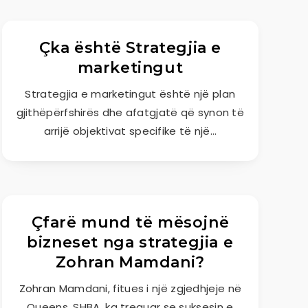
Çka është Strategjia e
marketingut
Strategjia e marketingut është një plan
gjithëpërfshirës dhe afatgjatë që synon të
arrijë objektivat specifike të një…
Çfarë mund të mësojnë
bizneset nga strategjia e
Zohran Mamdani?
Zohran Mamdani, fitues i një zgjedhjeje në
Queens, SHBA, ka treguar se suksesin e