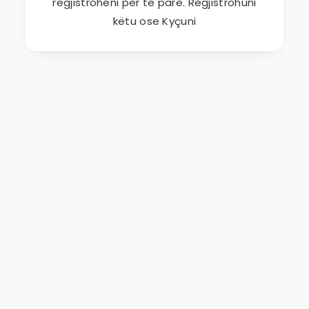
regjistroheni për të parë. Regjistrohuni
këtu ose Kyçuni