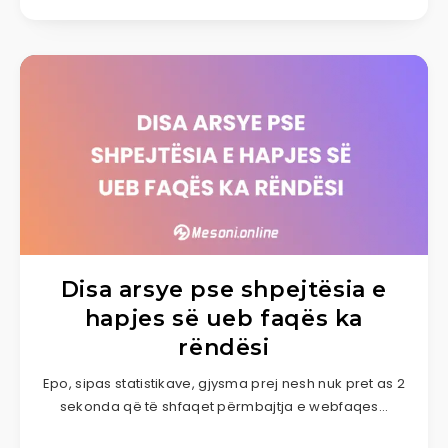
Disa arsye pse shpejtësia e
hapjes së ueb faqës ka
rëndësi
Epo, sipas statistikave, gjysma prej nesh nuk pret as 2
sekonda që të shfaqet përmbajtja e webfaqes…