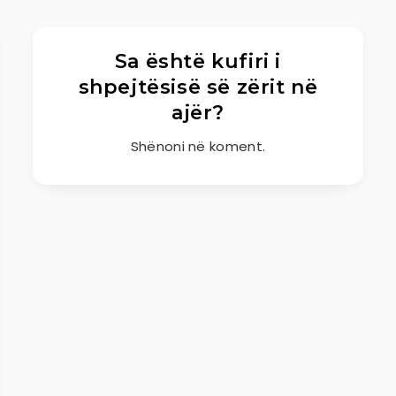
Sa është kufiri i
shpejtësisë së zërit në
ajër?
Shënoni në koment.