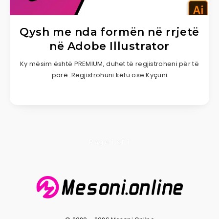
Qysh me nda formën në rrjetë
në Adobe Illustrator
Ky mësim është PREMIUM, duhet të regjistroheni për të
parë. Regjistrohuni këtu ose Kyçuni
Page 1 of 1