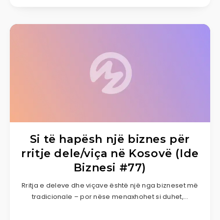
Si të hapësh një biznes për
rritje dele/viça në Kosovë (Ide
Biznesi #77)
Rritja e deleve dhe viçave është një nga bizneset më
tradicionale – por nëse menaxhohet si duhet,…