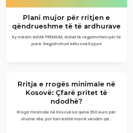
Plani mujor për rritjen e
qëndrueshme të të ardhurave
Ky mësim është PREMIUM, duhet të regjistroheni për të
parë. Regjistrohuni këtu ose Kyçuni
Rritja e rrogës minimale në
Kosovë: Çfarë pritet të
ndodhë?
Rroga minimale në Kosovë ka qenë 350 euro për
shumë vite, por tani është marrë vendim që…