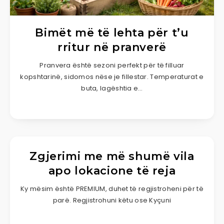
Bimët më të lehta për t’u
rritur në pranverë
Pranvera është sezoni perfekt për të filluar
kopshtarinë, sidomos nëse je fillestar. Temperaturat e
buta, lagështia e…
Zgjerimi me më shumë vila
apo lokacione të reja
Ky mësim është PREMIUM, duhet të regjistroheni për të
parë. Regjistrohuni këtu ose Kyçuni