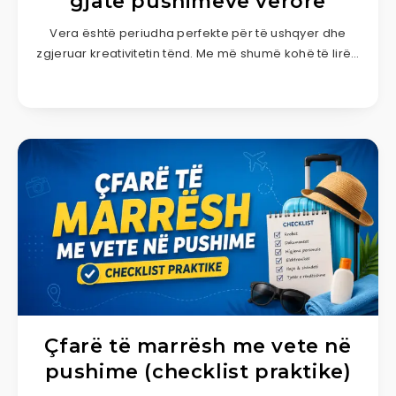
gjatë pushimeve verore
Vera është periudha perfekte për të ushqyer dhe
zgjeruar kreativitetin tënd. Me më shumë kohë të lirë…
Çfarë të marrësh me vete në
pushime (checklist praktike)