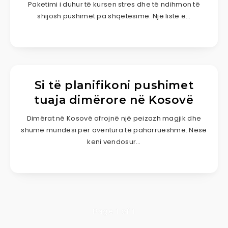
Paketimi i duhur të kursen stres dhe të ndihmon të
shijosh pushimet pa shqetësime. Një listë e…
Si të planifikoni pushimet
tuaja dimërore në Kosovë
Dimërat në Kosovë ofrojnë një peizazh magjik dhe
shumë mundësi për aventura të paharrueshme. Nëse
keni vendosur…
Page 1 of 1