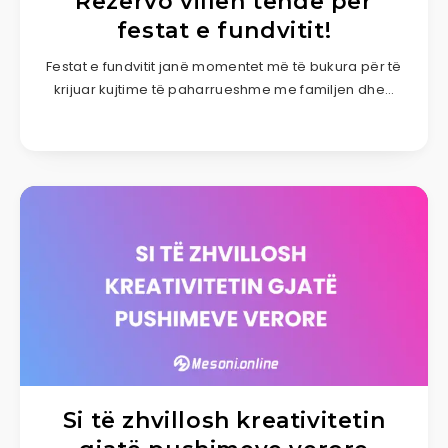
Rezervo villën tënde për
festat e fundvitit!
Festat e fundvitit janë momentet më të bukura për të
krijuar kujtime të paharrueshme me familjen dhe…
Si të zhvillosh kreativitetin