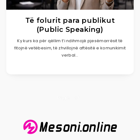
Të folurit para publikut
(Public Speaking)
Ky kurs ka për qëllim t’i ndihmojë pjesëmarrësit të
fitojnë vetëbesim, të zhvillojnë aftësitë e komunikimit
verbal…
Page 1 of 1