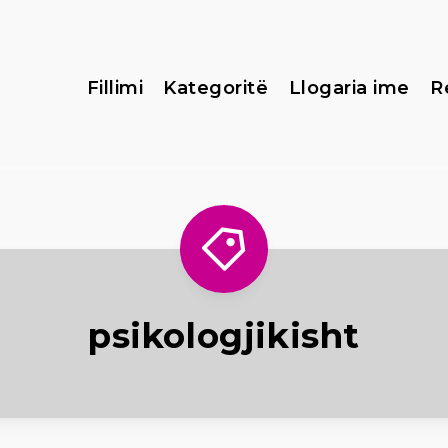
Fillimi
Kategoritë
Llogaria ime
R
psikologjikisht