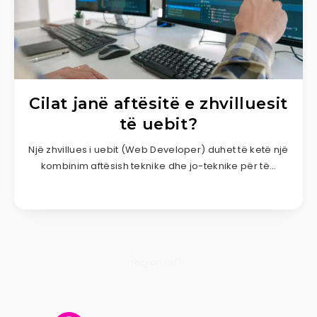
Cilat janë aftësitë e zhvilluesit
të uebit?
Një zhvillues i uebit (Web Developer) duhet të ketë një
kombinim aftësish teknike dhe jo-teknike për të…
Page 1 of 1