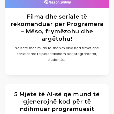
Filma dhe seriale të
rekomanduar për Programera
– Mëso, frymëzohu dhe
argëtohu!
Në këtë mësim, do të shohim disa nga filmat dhe
serialet më të përshtatshëm për programerët,
studentët…
5 Mjete të AI-së që mund të
gjenerojnë kod për të
ndihmuar programuesit