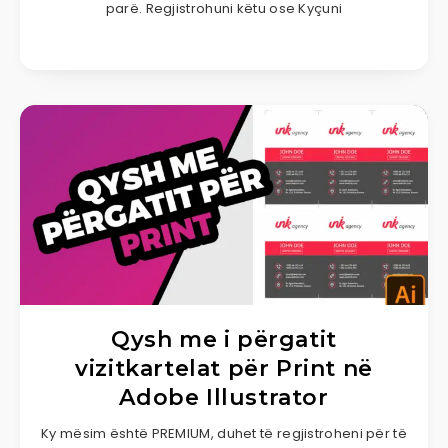
parë. Regjistrohuni këtu ose Kyçuni
Qysh me i përgatit
vizitkartelat për Print në
Adobe Illustrator
Ky mësim është PREMIUM, duhet të regjistroheni për të