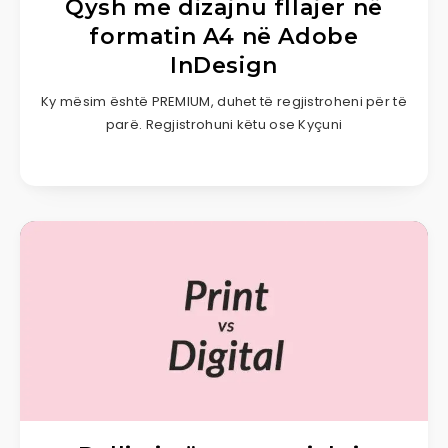
Qysh me dizajnu fllajer në
formatin A4 në Adobe
InDesign
Ky mësim është PREMIUM, duhet të regjistroheni për të
parë. Regjistrohuni këtu ose Kyçuni