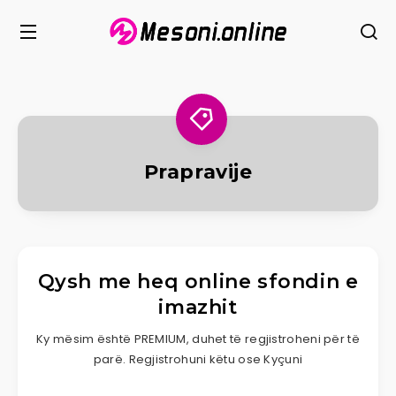
Prapravije
Qysh me heq online sfondin e
imazhit
Ky mësim është PREMIUM, duhet të regjistroheni për të
parë. Regjistrohuni këtu ose Kyçuni