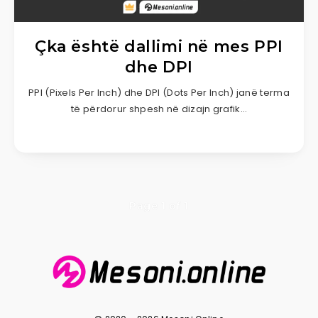
Çka është dallimi në mes PPI
dhe DPI
PPI (Pixels Per Inch) dhe DPI (Dots Per Inch) janë terma
të përdorur shpesh në dizajn grafik…
Page 1 of 1