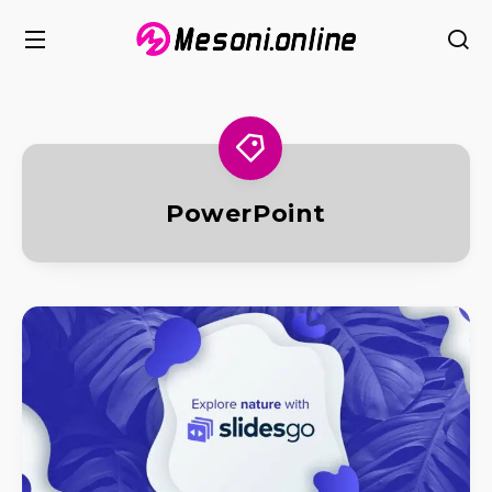
PowerPoint