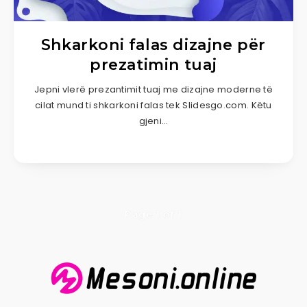
Shkarkoni falas dizajne për
prezatimin tuaj
Jepni vlerë prezantimit tuaj me dizajne moderne të
cilat mund ti shkarkoni falas tek Slidesgo.com. Këtu
gjeni…
Page 1 of 1