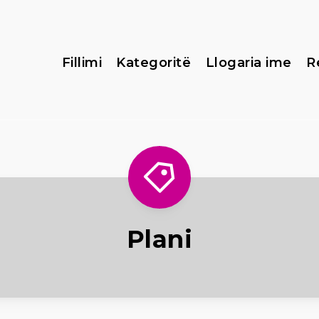
Fillimi
Kategoritë
Llogaria ime
R
Plani