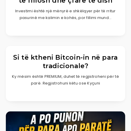
të fillosh dhe çfarë të dish
Investimi është një mënyrë e shkëlqyer për të rritur
pasurinë me kalimin e kohës, por fillimi mund…
Si të ktheni Bitcoin-in në para
tradicionale?
Ky mësim është PREMIUM, duhet të regjistroheni për të
parë. Regjistrohuni këtu ose Kyçuni