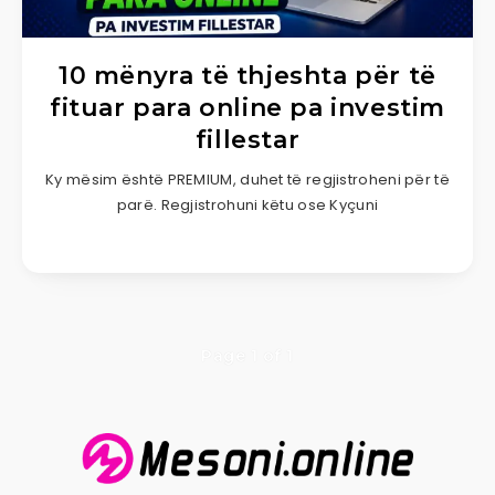
10 mënyra të thjeshta për të
fituar para online pa investim
fillestar
Ky mësim është PREMIUM, duhet të regjistroheni për të
parë. Regjistrohuni këtu ose Kyçuni
Page 1 of 1