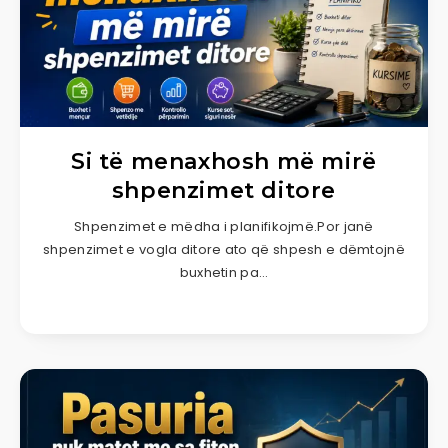
Si të menaxhosh më mirë
shpenzimet ditore
Shpenzimet e mëdha i planifikojmë.Por janë
shpenzimet e vogla ditore ato që shpesh e dëmtojnë
buxhetin pa…