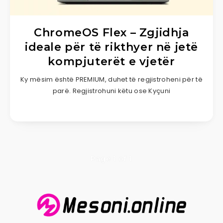
ChromeOS Flex – Zgjidhja
ideale për të rikthyer në jetë
kompjuterët e vjetër
Ky mësim është PREMIUM, duhet të regjistroheni për të
parë. Regjistrohuni këtu ose Kyçuni
Page 1 of 1