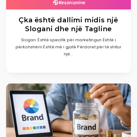
Çka është dallimi midis një
Slogani dhe një Tagline
Slogan: Është specifik për marketingun Është i
përkohshëm Është më i gjatë Përdoret për të shitur
një…