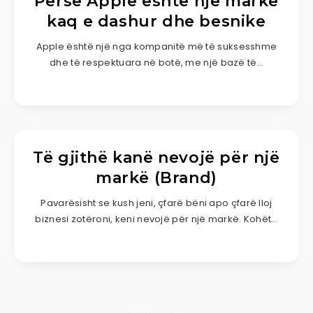
Përse Apple është një markë
kaq e dashur dhe besnike
Apple është një nga kompanitë më të suksesshme
dhe të respektuara në botë, me një bazë të…
Të gjithë kanë nevojë për një
markë (Brand)
Pavarësisht se kush jeni, çfarë bëni apo çfarë lloj
biznesi zotëroni, keni nevojë për një markë. Kohët…