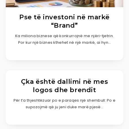
Pse të investoni në markë
“Brand”
Ka miliona biznese që konkurrojnë me njëri-tjetrin.
Por kur një biznes kthehet në një markë, ai hyn…
Çka është dallimi në mes
logos dhe brendit
Për t’a thjeshtëzuar po e paraqes një shembull: Po e
supozojmë që ju jeni duke marë pjesë…