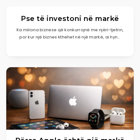
Pse të investoni në markë
Ka miliona biznese që konkurrojnë me njëri-tjetrin,
por kur një biznes kthehet në një markë, ai hyn…