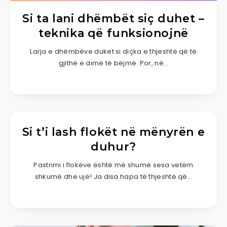
Si ta lani dhëmbët siç duhet –
teknika që funksionojnë
Larja e dhëmbëve duket si diçka e thjeshtë që të
gjithë e dimë të bëjmë. Por, në…
Si t’i lash flokët në mënyrën e
duhur?
Pastrimi i flokëve është më shumë sesa vetëm
shkumë dhe ujë! Ja disa hapa të thjeshtë që…