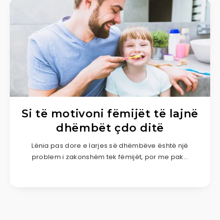
Si të motivoni fëmijët të lajnë
dhëmbët çdo ditë
Lënia pas dore e larjes së dhëmbëve është një
problem i zakonshëm tek fëmijët, por me pak…