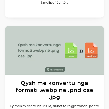
Smallpdf është…
Qysh me konvertu nga
formati .webp në .pnd ose
.jpg
Ky mësim është PREMIUM, duhet të regjistroheni për të