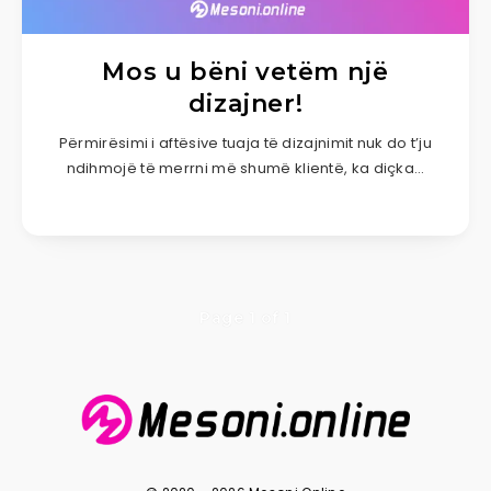
Mos u bëni vetëm një
dizajner!
Përmirësimi i aftësive tuaja të dizajnimit nuk do t’ju
ndihmojë të merrni më shumë klientë, ka diçka…
Page 1 of 1