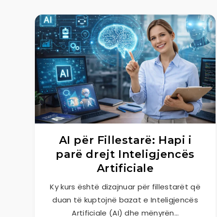
AI për Fillestarë: Hapi i
parë drejt Inteligjencës
Artificiale
Ky kurs është dizajnuar për fillestarët që
duan të kuptojnë bazat e Inteligjencës
Artificiale (AI) dhe mënyrën…