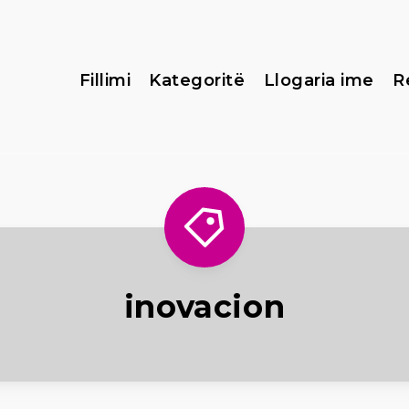
Fillimi
Kategoritë
Llogaria ime
R
inovacion