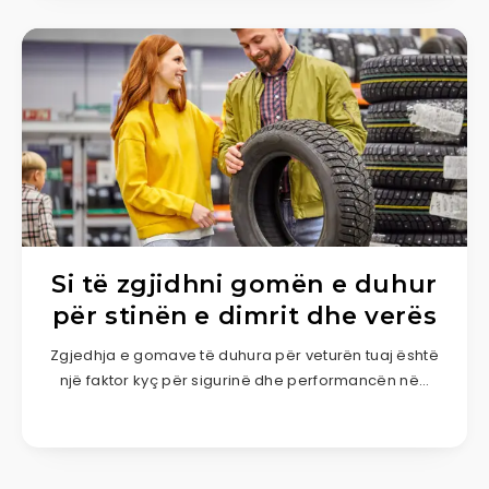
Si të zgjidhni gomën e duhur
për stinën e dimrit dhe verës
Zgjedhja e gomave të duhura për veturën tuaj është
një faktor kyç për sigurinë dhe performancën në…