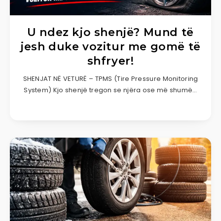
U ndez kjo shenjë? Mund të
jesh duke vozitur me gomë të
shfryer!
SHENJAT NË VETURË – TPMS (Tire Pressure Monitoring
System) Kjo shenjë tregon se njëra ose më shumë…