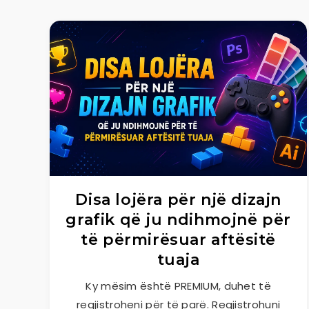
Disa lojëra për një dizajn
grafik që ju ndihmojnë për
të përmirësuar aftësitë
tuaja
Ky mësim është PREMIUM, duhet të
regjistroheni për të parë. Regjistrohuni